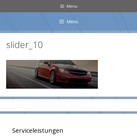
Zum
Menu
Inhalt
springen
Menü
slider_10
Serviceleistungen