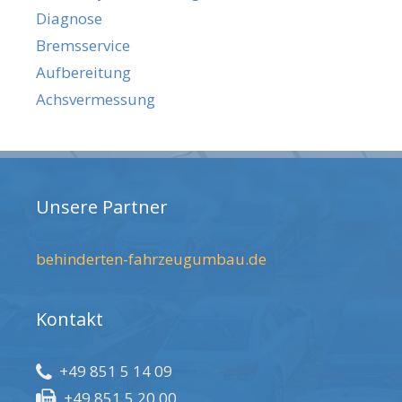
Diagnose
Bremsservice
Aufbereitung
Achsvermessung
Unsere Partner
behinderten-fahrzeugumbau.de
Kontakt
+49 851 5 14 09
+49 851 5 20 00