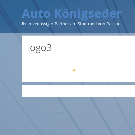
Zum
Auto Königseder
Inhalt
springen
Ihr zuverlässiger Partner am Stadtrand von Passau
logo3