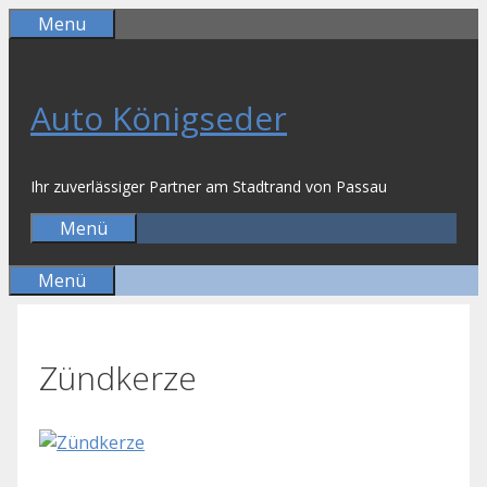
Zum
Menu
Inhalt
springen
Auto Königseder
Ihr zuverlässiger Partner am Stadtrand von Passau
Menü
Menü
Zündkerze