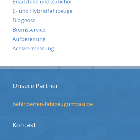
Ersatzteile und Zubehör
E- und Hybridfahrzeuge
Diagnose
Bremsservice
Aufbereitung
Achsvermessung
Unsere Partner
behinderten-fahrzeugumbau.de
Kontakt